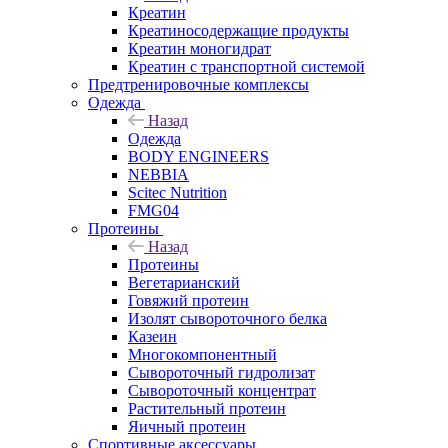
Креатин
Креатиносодержащие продукты
Креатин моногидрат
Креатин с транспортной системой
Предтренировочные комплексы
Одежда
Назад
Одежда
BODY ENGINEERS
NEBBIA
Scitec Nutrition
FMG04
Протеины
Назад
Протеины
Вегетарианский
Говяжий протеин
Изолят сывороточного белка
Казеин
Многокомпонентный
Сывороточный гидролизат
Сывороточный концентрат
Растительный протеин
Яичный протеин
Спортивные аксессуары