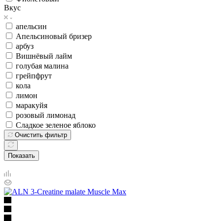
Вкус
апельсин
Апельсиновый бризер
арбуз
Вишнёвый лайм
голубая малина
грейпфрут
кола
лимон
маракуйя
розовый лимонад
Сладкое зеленое яблоко
Очистить фильтр
Показать