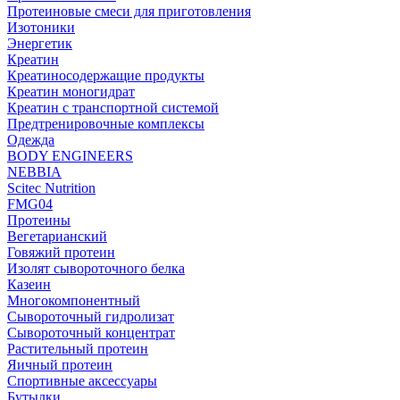
Протеиновые смеси для приготовления
Изотоники
Энергетик
Креатин
Креатиносодержащие продукты
Креатин моногидрат
Креатин с транспортной системой
Предтренировочные комплексы
Одежда
BODY ENGINEERS
NEBBIA
Scitec Nutrition
FMG04
Протеины
Вегетарианский
Говяжий протеин
Изолят сывороточного белка
Казеин
Многокомпонентный
Сывороточный гидролизат
Сывороточный концентрат
Растительный протеин
Яичный протеин
Спортивные аксессуары
Бутылки