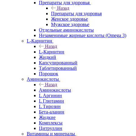
Препараты для здоровья
Назад
Препараты для здоровья
Женское здоровье
Мужское здоровье
Отдельные аминокислоты
Незаменимые жирные кислоты (Omega 3)
L-Карнитин
Назад
L-Карнитин
Жидкий
Капсулированный
Таблетированный
Порошок
Аминокислоты
Назад
Аминокислоты
L Аргинин
L Глютамин
L Тирозин
Бета-аланин
Жидкие
Комплексы
Цитруллин
Витамины и минералы