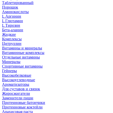
Таблетированный
Порошок
Аминокислоты
L Аргинин
L Глютамин
L Тирозин
Бета-аланин
Жидкие
Комплексы
Цитруллин
Витамины и минералы
Витаминные комплексы
Отдельные витамины
Минералы
Спортивные витамины
Гейнеры
Высокобелковые
Высокоуглеводные
Ароматизаторы
Для суставов и связок
Жиросжигатели
Заменители пищи
Протеиновые батончики
Протеиновые коктейли
Арахисовая паста