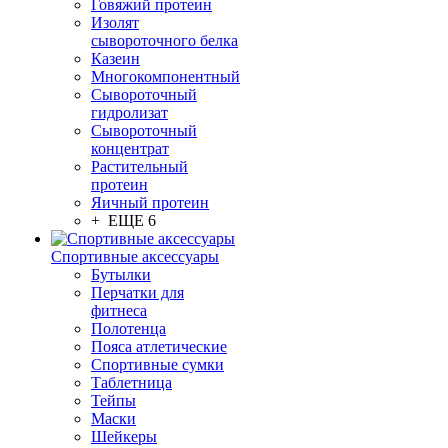
Говяжий протеин
Изолят
сывороточного белка
Казеин
Многокомпонентный
Сывороточный
гидролизат
Сывороточный
концентрат
Растительный
протеин
Яичный протеин
+ ЕЩЕ 6
Спортивные аксессуары
Бутылки
Перчатки для
фитнеса
Полотенца
Пояса атлетические
Спортивные сумки
Таблетница
Тейпы
Маски
Шейкеры