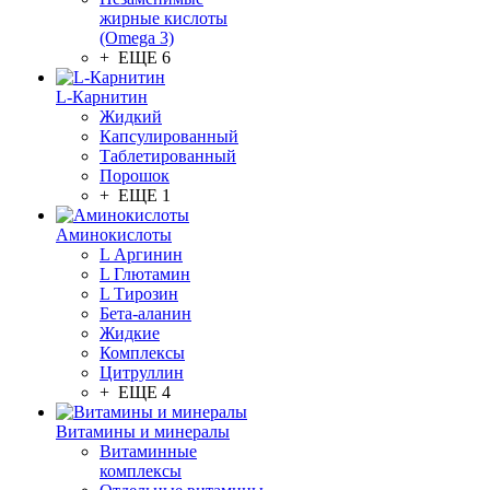
жирные кислоты
(Omega 3)
+ ЕЩЕ 6
L-Карнитин
Жидкий
Капсулированный
Таблетированный
Порошок
+ ЕЩЕ 1
Аминокислоты
L Аргинин
L Глютамин
L Тирозин
Бета-аланин
Жидкие
Комплексы
Цитруллин
+ ЕЩЕ 4
Витамины и минералы
Витаминные
комплексы