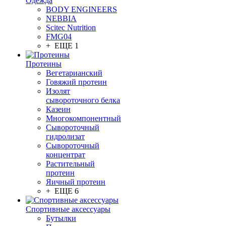
Одежда
BODY ENGINEERS
NEBBIA
Scitec Nutrition
FMG04
+ ЕЩЕ 1
Протеины
Вегетарианский
Говяжий протеин
Изолят
сывороточного белка
Казеин
Многокомпонентный
Сывороточный
гидролизат
Сывороточный
концентрат
Растительный
протеин
Яичный протеин
+ ЕЩЕ 6
Спортивные аксессуары
Бутылки