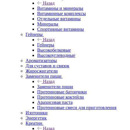
Назад
Витамины и минералы
Витаминные комплексы
Отдельные витамины
Минералы
Спортивные витамины
Гейнеры
Назад
Гейнеры
Высокобелковые
Высокоуглеводные
Ароматизаторы
Для суставов и связок
Жиросжигатели
Заменители пищи
Назад
Заменители пищи
Протеиновые батончики
Протеиновые коктейли
Арахисовая паста
Протеиновые смеси для приготовления
Изотоники
Энергетик
Креатин
Назад