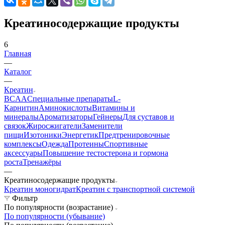
Креатиносодержащие продукты
6
Главная
—
Каталог
—
Креатин
BCAA
Cпециальные препараты
L-
Карнитин
Аминокислоты
Витамины и
минералы
Ароматизаторы
Гейнеры
Для суставов и
связок
Жиросжигатели
Заменители
пищи
Изотоники
Энергетик
Предтренировочные
комплексы
Одежда
Протеины
Спортивные
аксессуары
Повышение тестостерона и гормона
роста
Тренажёры
—
Креатиносодержащие продукты
Креатин моногидрат
Креатин с транспортной системой
Фильтр
По популярности (возрастание)
По популярности (убывание)