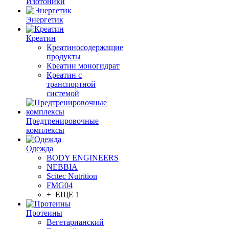
Изотоники
Энергетик
Креатин
Креатиносодержащие
продукты
Креатин моногидрат
Креатин с
транспортной
системой
Предтренировочные
комплексы
Одежда
BODY ENGINEERS
NEBBIA
Scitec Nutrition
FMG04
+ ЕЩЕ 1
Протеины
Вегетарианский