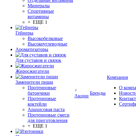
Отдельные витамины
Минералы
Спортивные
витамины
+ ЕЩЕ 1
Гейнеры
Высокобелковые
Высокоуглеводные
Ароматизаторы
Для суставов и связок
Жиросжигатели
Компания
Заменители пищи
Протеиновые
О комп
батончики
Бренды
Новост
Акции
Протеиновые
Контак
коктейли
Сертиф
Арахисовая паста
Протеиновые смеси
для приготовления
+ ЕЩЕ 1