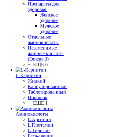
Препараты для
здоровья
Женское
здоровье
Мужское
здоровье
Отдельные
аминокислоты
Незаменимые
жирные кислоты
(Omega 3)
+ ЕЩЕ 6
L-Карнитин
Жидкий
Капсулированный
Таблетированный
Порошок
+ ЕЩЕ 1
Аминокислоты
L Аргинин
L Глютамин
L Тирозин
Бета-аланин