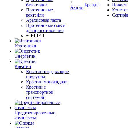
батончики
Бренды
Новост
Акции
Протеиновые
Контак
коктейли
Сертиф
Арахисовая паста
Протеиновые смеси
для приготовления
+ ЕЩЕ 1
Изотоники
Энергетик
Креатин
Креатиносодержащие
продукты
Креатин моногидрат
Креатин с
транспортной
системой
Предтренировочные
комплексы