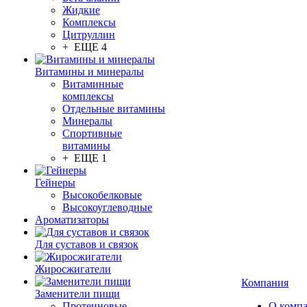
Жидкие
Комплексы
Цитруллин
+ ЕЩЕ 4
Витамины и минералы
Витаминные
комплексы
Отдельные витамины
Минералы
Спортивные
витамины
+ ЕЩЕ 1
Гейнеры
Высокобелковые
Высокоуглеводные
Ароматизаторы
Для суставов и связок
Жиросжигатели
Компания
Заменители пищи
Протеиновые
О комп