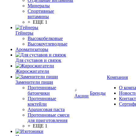
Отдельные витамины
Минералы
Спортивные
витамины
+ ЕЩЕ 1
Гейнеры
Высокобелковые
Высокоуглеводные
Ароматизаторы
Для суставов и связок
Жиросжигатели
Компания
Заменители пищи
Протеиновые
О комп
батончики
Бренды
Новост
Акции
Протеиновые
Контак
коктейли
Сертиф
Арахисовая паста
Протеиновые смеси
для приготовления
+ ЕЩЕ 1