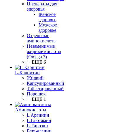
Препараты для
здоровья
Женское
здоровье
Мужское
здоровье
Отдельные
аминокислоты
Незаменимые
жирные кислоты
(Omega 3)
+ ЕЩЕ 6
L-Карнитин
Жидкий
Капсулированный
Таблетированный
Порошок
+ ЕЩЕ 1
Аминокислоты
L Аргинин
L Глютамин
L Тирозин
Бета-аланин