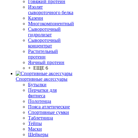
Говяжий протеин
Изолят
сывороточного белка
Казеин
Многокомпонентный
Сывороточный
гидролизат
Сывороточный
концентрат
Растительный
протеин
Яичный протеин
+ ЕЩЕ 6
Спортивные аксессуары
Бутылки
Перчатки для
фитнеса
Полотенца
Пояса атлетические
Спортивные сумки
Таблетница
Тейпы
Маски
Шейкеры