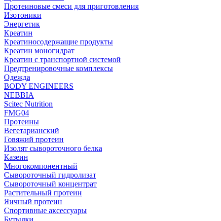
Протеиновые смеси для приготовления
Изотоники
Энергетик
Креатин
Креатиносодержащие продукты
Креатин моногидрат
Креатин с транспортной системой
Предтренировочные комплексы
Одежда
BODY ENGINEERS
NEBBIA
Scitec Nutrition
FMG04
Протеины
Вегетарианский
Говяжий протеин
Изолят сывороточного белка
Казеин
Многокомпонентный
Сывороточный гидролизат
Сывороточный концентрат
Растительный протеин
Яичный протеин
Спортивные аксессуары
Бутылки