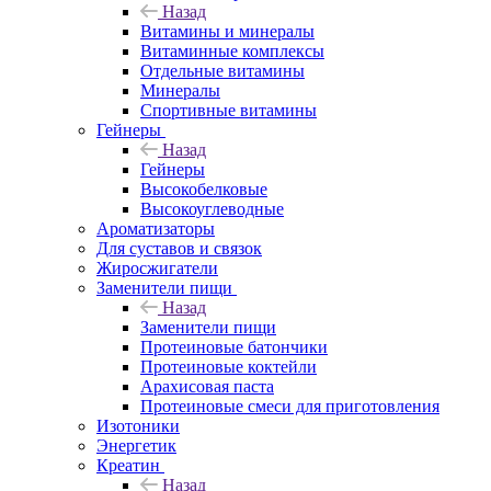
Назад
Витамины и минералы
Витаминные комплексы
Отдельные витамины
Минералы
Спортивные витамины
Гейнеры
Назад
Гейнеры
Высокобелковые
Высокоуглеводные
Ароматизаторы
Для суставов и связок
Жиросжигатели
Заменители пищи
Назад
Заменители пищи
Протеиновые батончики
Протеиновые коктейли
Арахисовая паста
Протеиновые смеси для приготовления
Изотоники
Энергетик
Креатин
Назад