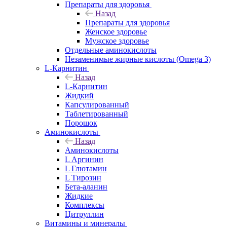
Препараты для здоровья
Назад
Препараты для здоровья
Женское здоровье
Мужское здоровье
Отдельные аминокислоты
Незаменимые жирные кислоты (Omega 3)
L-Карнитин
Назад
L-Карнитин
Жидкий
Капсулированный
Таблетированный
Порошок
Аминокислоты
Назад
Аминокислоты
L Аргинин
L Глютамин
L Тирозин
Бета-аланин
Жидкие
Комплексы
Цитруллин
Витамины и минералы