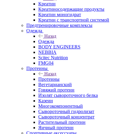
Креатин
Креатиносодержащие продукты
Креатин моногидрат
Креатин с транспортной системой
Предтренировочные комплексы
Одежда
Назад
Одежда
BODY ENGINEERS
NEBBIA
Scitec Nutrition
FMG04
Протеины
Назад
Протеины
Вегетарианский
Говяжий протеин
Изолят сывороточного белка
Казеин
Многокомпонентный
Сывороточный гидролизат
Сывороточный концентрат
Растительный протеин
Яичный протеин
Спортивные аксессуары