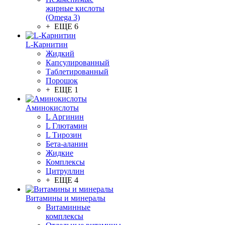
жирные кислоты
(Omega 3)
+ ЕЩЕ 6
L-Карнитин
Жидкий
Капсулированный
Таблетированный
Порошок
+ ЕЩЕ 1
Аминокислоты
L Аргинин
L Глютамин
L Тирозин
Бета-аланин
Жидкие
Комплексы
Цитруллин
+ ЕЩЕ 4
Витамины и минералы
Витаминные
комплексы