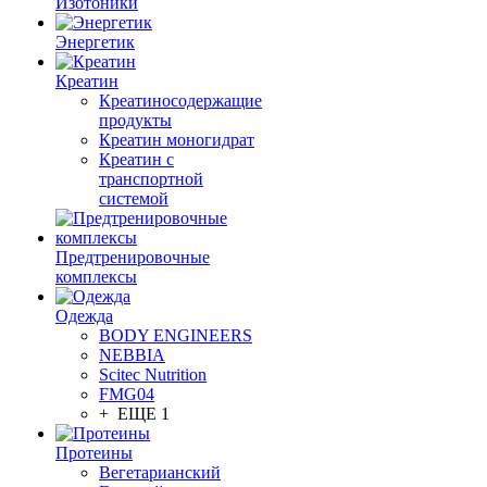
Изотоники
Энергетик
Креатин
Креатиносодержащие
продукты
Креатин моногидрат
Креатин с
транспортной
системой
Предтренировочные
комплексы
Одежда
BODY ENGINEERS
NEBBIA
Scitec Nutrition
FMG04
+ ЕЩЕ 1
Протеины
Вегетарианский