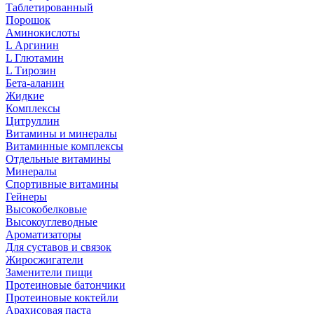
Таблетированный
Порошок
Аминокислоты
L Аргинин
L Глютамин
L Тирозин
Бета-аланин
Жидкие
Комплексы
Цитруллин
Витамины и минералы
Витаминные комплексы
Отдельные витамины
Минералы
Спортивные витамины
Гейнеры
Высокобелковые
Высокоуглеводные
Ароматизаторы
Для суставов и связок
Жиросжигатели
Заменители пищи
Протеиновые батончики
Протеиновые коктейли
Арахисовая паста