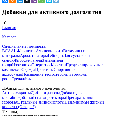
Добавки для активного долголетия
16
Главная
—
Каталог
—
Cпециальные препараты
BCAA
L-Карнитин
Аминокислоты
Витамины и
минералы
Ароматизаторы
Гейнеры
Для суставов и
связок
Жиросжигатели
Заменители
пищи
Изотоники
Энергетик
Креатин
Предтренировочные
комплексы
Одежда
Протеины
Спортивные
аксессуары
Повышение тестостерона и гормона
роста
Тренажёры
—
Добавки для активного долголетия
Антиоксиданты
Добавки для сна
Добавки для
мозга
Биодобавки
Гепатопротекторы
Препараты для
здоровья
Отдельные аминокислоты
Незаменимые жирные
кислоты (Omega 3)
Фильтр