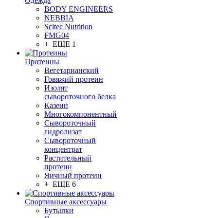
Одежда
BODY ENGINEERS
NEBBIA
Scitec Nutrition
FMG04
+ ЕЩЕ 1
Протеины
Вегетарианский
Говяжий протеин
Изолят
сывороточного белка
Казеин
Многокомпонентный
Сывороточный
гидролизат
Сывороточный
концентрат
Растительный
протеин
Яичный протеин
+ ЕЩЕ 6
Спортивные аксессуары
Бутылки