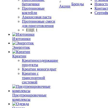
батончики
Бренды
Новост
Акции
Протеиновые
Контак
коктейли
Сертиф
Арахисовая паста
Протеиновые смеси
для приготовления
+ ЕЩЕ 1
Изотоники
Энергетик
Креатин
Креатиносодержащие
продукты
Креатин моногидрат
Креатин с
транспортной
системой
Предтренировочные
комплексы