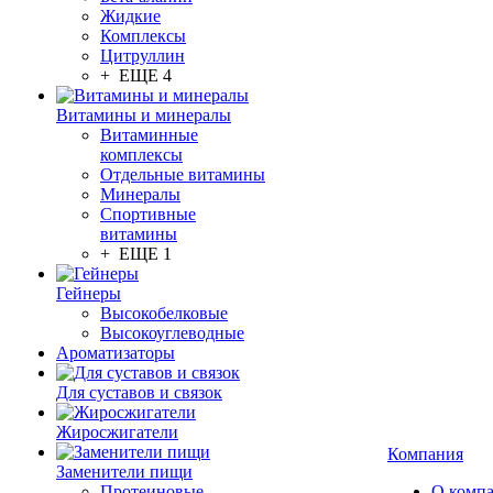
Жидкие
Комплексы
Цитруллин
+ ЕЩЕ 4
Витамины и минералы
Витаминные
комплексы
Отдельные витамины
Минералы
Спортивные
витамины
+ ЕЩЕ 1
Гейнеры
Высокобелковые
Высокоуглеводные
Ароматизаторы
Для суставов и связок
Жиросжигатели
Компания
Заменители пищи
Протеиновые
О комп