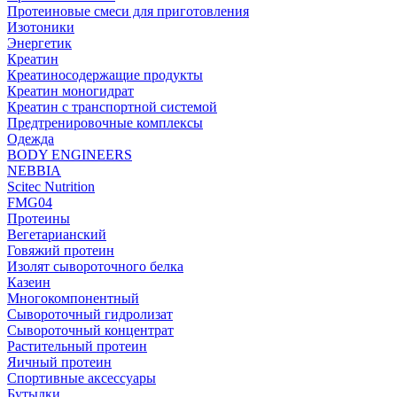
Протеиновые смеси для приготовления
Изотоники
Энергетик
Креатин
Креатиносодержащие продукты
Креатин моногидрат
Креатин с транспортной системой
Предтренировочные комплексы
Одежда
BODY ENGINEERS
NEBBIA
Scitec Nutrition
FMG04
Протеины
Вегетарианский
Говяжий протеин
Изолят сывороточного белка
Казеин
Многокомпонентный
Сывороточный гидролизат
Сывороточный концентрат
Растительный протеин
Яичный протеин
Спортивные аксессуары
Бутылки