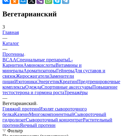
Вегетарианский
3
Главная
—
Каталог
—
Протеины
BCAA
Cпециальные препараты
L-
Карнитин
Аминокислоты
Витамины и
минералы
Ароматизаторы
Гейнеры
Для суставов и
связок
Жиросжигатели
Заменители
пищи
Изотоники
Энергетик
Креатин
Предтренировочные
комплексы
Одежда
Спортивные аксессуары
Повышение
тестостерона и гормона роста
Тренажёры
—
Вегетарианский
Говяжий протеин
Изолят сывороточного
белка
Казеин
Многокомпонентный
Сывороточный
гидролизат
Сывороточный концентрат
Растительный
протеин
Яичный протеин
Фильтр