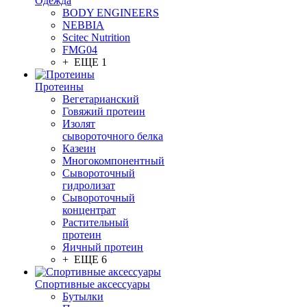
Одежда
BODY ENGINEERS
NEBBIA
Scitec Nutrition
FMG04
+ ЕЩЕ 1
Протеины
Вегетарианский
Говяжий протеин
Изолят
сывороточного белка
Казеин
Многокомпонентный
Сывороточный
гидролизат
Сывороточный
концентрат
Растительный
протеин
Яичный протеин
+ ЕЩЕ 6
Спортивные аксессуары
Бутылки