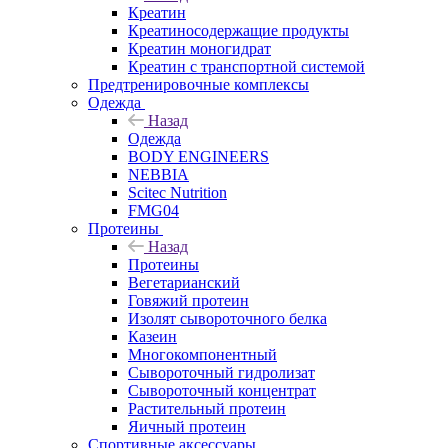
Креатин
Креатиносодержащие продукты
Креатин моногидрат
Креатин с транспортной системой
Предтренировочные комплексы
Одежда
Назад
Одежда
BODY ENGINEERS
NEBBIA
Scitec Nutrition
FMG04
Протеины
Назад
Протеины
Вегетарианский
Говяжий протеин
Изолят сывороточного белка
Казеин
Многокомпонентный
Сывороточный гидролизат
Сывороточный концентрат
Растительный протеин
Яичный протеин
Спортивные аксессуары