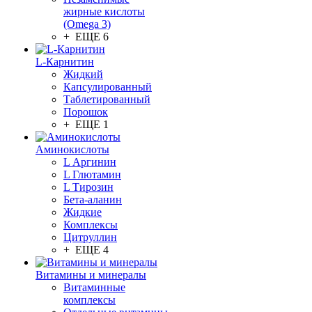
жирные кислоты
(Omega 3)
+ ЕЩЕ 6
L-Карнитин
Жидкий
Капсулированный
Таблетированный
Порошок
+ ЕЩЕ 1
Аминокислоты
L Аргинин
L Глютамин
L Тирозин
Бета-аланин
Жидкие
Комплексы
Цитруллин
+ ЕЩЕ 4
Витамины и минералы
Витаминные
комплексы