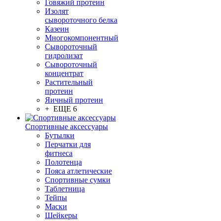
Говяжий протеин
Изолят
сывороточного белка
Казеин
Многокомпонентный
Сывороточный
гидролизат
Сывороточный
концентрат
Растительный
протеин
Яичный протеин
+ ЕЩЕ 6
Спортивные аксессуары
Бутылки
Перчатки для
фитнеса
Полотенца
Пояса атлетические
Спортивные сумки
Таблетница
Тейпы
Маски
Шейкеры