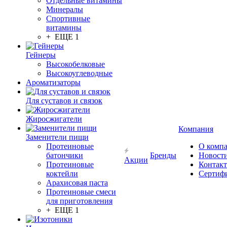
Отдельные витамины
Минералы
Спортивные
витамины
+ ЕЩЕ 1
Гейнеры
Высокобелковые
Высокоуглеводные
Ароматизаторы
Для суставов и связок
Жиросжигатели
Компания
Заменители пищи
Протеиновые
О комп
батончики
Бренды
Новост
Акции
Протеиновые
Контак
коктейли
Сертиф
Арахисовая паста
Протеиновые смеси
для приготовления
+ ЕЩЕ 1