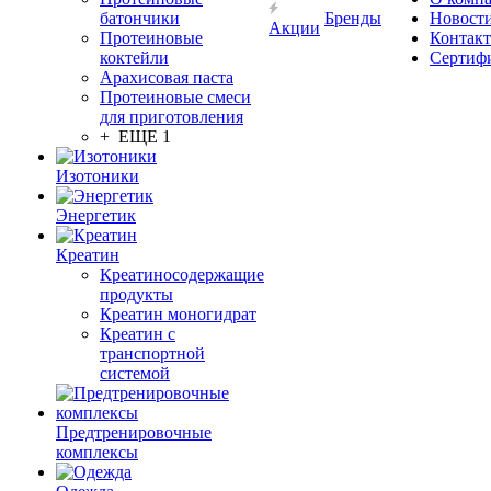
батончики
Бренды
Новост
Акции
Протеиновые
Контак
коктейли
Сертиф
Арахисовая паста
Протеиновые смеси
для приготовления
+ ЕЩЕ 1
Изотоники
Энергетик
Креатин
Креатиносодержащие
продукты
Креатин моногидрат
Креатин с
транспортной
системой
Предтренировочные
комплексы