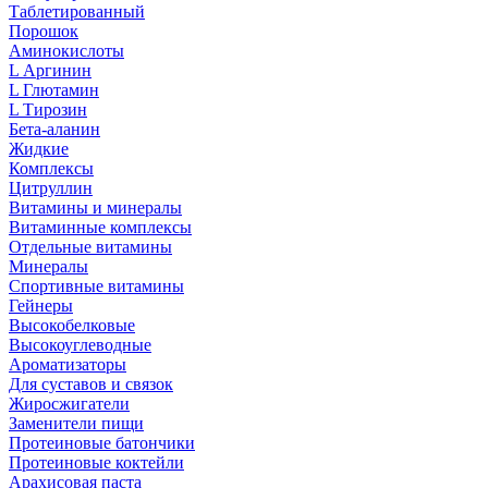
Таблетированный
Порошок
Аминокислоты
L Аргинин
L Глютамин
L Тирозин
Бета-аланин
Жидкие
Комплексы
Цитруллин
Витамины и минералы
Витаминные комплексы
Отдельные витамины
Минералы
Спортивные витамины
Гейнеры
Высокобелковые
Высокоуглеводные
Ароматизаторы
Для суставов и связок
Жиросжигатели
Заменители пищи
Протеиновые батончики
Протеиновые коктейли
Арахисовая паста