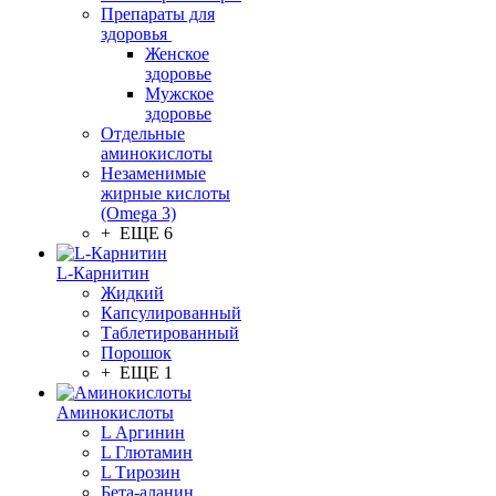
Препараты для
здоровья
Женское
здоровье
Мужское
здоровье
Отдельные
аминокислоты
Незаменимые
жирные кислоты
(Omega 3)
+ ЕЩЕ 6
L-Карнитин
Жидкий
Капсулированный
Таблетированный
Порошок
+ ЕЩЕ 1
Аминокислоты
L Аргинин
L Глютамин
L Тирозин
Бета-аланин