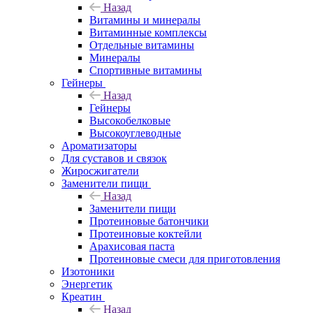
Назад
Витамины и минералы
Витаминные комплексы
Отдельные витамины
Минералы
Спортивные витамины
Гейнеры
Назад
Гейнеры
Высокобелковые
Высокоуглеводные
Ароматизаторы
Для суставов и связок
Жиросжигатели
Заменители пищи
Назад
Заменители пищи
Протеиновые батончики
Протеиновые коктейли
Арахисовая паста
Протеиновые смеси для приготовления
Изотоники
Энергетик
Креатин
Назад