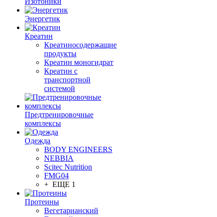
Изотоники
Энергетик
Креатин
Креатиносодержащие
продукты
Креатин моногидрат
Креатин с
транспортной
системой
Предтренировочные
комплексы
Одежда
BODY ENGINEERS
NEBBIA
Scitec Nutrition
FMG04
+ ЕЩЕ 1
Протеины
Вегетарианский