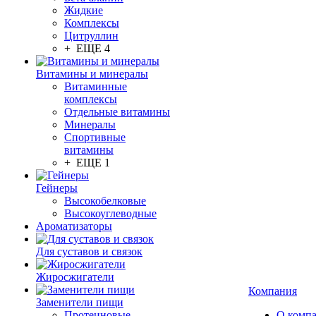
Жидкие
Комплексы
Цитруллин
+ ЕЩЕ 4
Витамины и минералы
Витаминные
комплексы
Отдельные витамины
Минералы
Спортивные
витамины
+ ЕЩЕ 1
Гейнеры
Высокобелковые
Высокоуглеводные
Ароматизаторы
Для суставов и связок
Жиросжигатели
Компания
Заменители пищи
Протеиновые
О комп