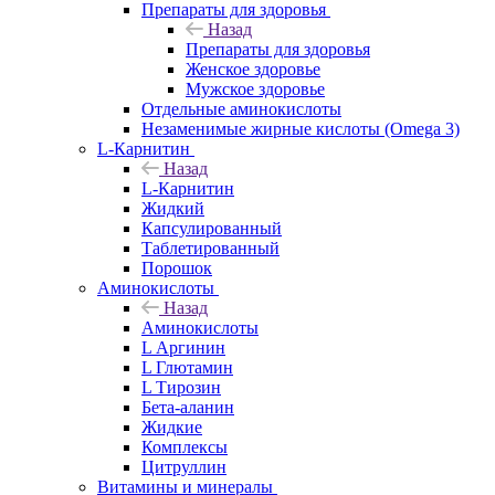
Препараты для здоровья
Назад
Препараты для здоровья
Женское здоровье
Мужское здоровье
Отдельные аминокислоты
Незаменимые жирные кислоты (Omega 3)
L-Карнитин
Назад
L-Карнитин
Жидкий
Капсулированный
Таблетированный
Порошок
Аминокислоты
Назад
Аминокислоты
L Аргинин
L Глютамин
L Тирозин
Бета-аланин
Жидкие
Комплексы
Цитруллин
Витамины и минералы