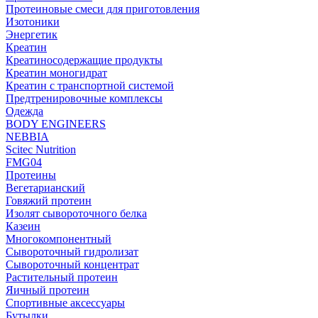
Протеиновые смеси для приготовления
Изотоники
Энергетик
Креатин
Креатиносодержащие продукты
Креатин моногидрат
Креатин с транспортной системой
Предтренировочные комплексы
Одежда
BODY ENGINEERS
NEBBIA
Scitec Nutrition
FMG04
Протеины
Вегетарианский
Говяжий протеин
Изолят сывороточного белка
Казеин
Многокомпонентный
Сывороточный гидролизат
Сывороточный концентрат
Растительный протеин
Яичный протеин
Спортивные аксессуары
Бутылки