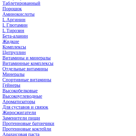
Таблетированный
Порошок
Аминокислоты
L Аргинин
L Глютамин
L Тирозин
Бета-аланин
Жидкие
Комплексы
Цитруллин
Витамины и минералы
Витаминные комплексы
Отдельные витамины
Минералы
Спортивные витамины
Гейнеры
Высокобелковые
Высокоуглеводные
Ароматизаторы
Для суставов и связок
Жиросжигатели
Заменители пищи
Протеиновые батончики
Протеиновые коктейли
Арахисовая паста