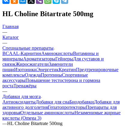
HL Choline Bitartrate 500mg
Главная
—
Каталог
—
Cпециальные препараты
BCAA
L-Карнитин
Аминокислоты
Витамины и
минералы
Ароматизаторы
Гейнеры
Для суставов и
связок
Жиросжигатели
Заменители
пищи
Изотоники
Энергетик
Креатин
Предтренировочные
комплексы
Одежда
Протеины
Спортивные
аксессуары
Повышение тестостерона и гормона
роста
Тренажёры
—
Добавки для мозга
Антиоксиданты
Добавки для сна
Биодобавки
Добавки для
активного долголетия
Гепатопротекторы
Препараты для
здоровья
Отдельные аминокислоты
Незаменимые жирные
кислоты (Omega 3)
—
HL Choline Bitartrate 500mg