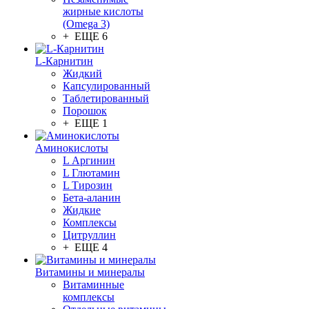
жирные кислоты
(Omega 3)
+ ЕЩЕ 6
L-Карнитин
Жидкий
Капсулированный
Таблетированный
Порошок
+ ЕЩЕ 1
Аминокислоты
L Аргинин
L Глютамин
L Тирозин
Бета-аланин
Жидкие
Комплексы
Цитруллин
+ ЕЩЕ 4
Витамины и минералы
Витаминные
комплексы