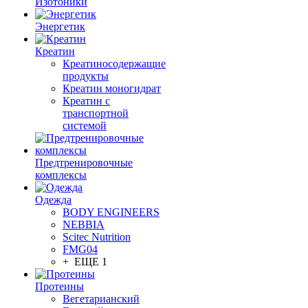
Изотоники
Энергетик
Креатин
Креатиносодержащие
продукты
Креатин моногидрат
Креатин с
транспортной
системой
Предтренировочные
комплексы
Одежда
BODY ENGINEERS
NEBBIA
Scitec Nutrition
FMG04
+ ЕЩЕ 1
Протеины
Вегетарианский