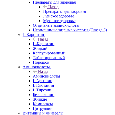
Препараты для здоровья
Назад
Препараты для здоровья
Женское здоровье
Мужское здоровье
Отдельные аминокислоты
Незаменимые жирные кислоты (Omega 3)
L-Карнитин
Назад
L-Карнитин
Жидкий
Капсулированный
Таблетированный
Порошок
Аминокислоты
Назад
Аминокислоты
L Аргинин
L Глютамин
L Тирозин
Бета-аланин
Жидкие
Комплексы
Цитруллин
Витамины и минералы