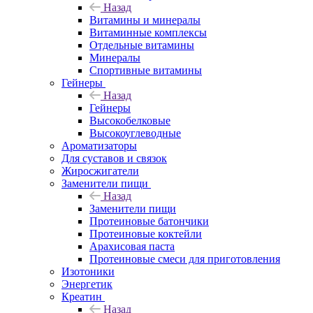
Назад
Витамины и минералы
Витаминные комплексы
Отдельные витамины
Минералы
Спортивные витамины
Гейнеры
Назад
Гейнеры
Высокобелковые
Высокоуглеводные
Ароматизаторы
Для суставов и связок
Жиросжигатели
Заменители пищи
Назад
Заменители пищи
Протеиновые батончики
Протеиновые коктейли
Арахисовая паста
Протеиновые смеси для приготовления
Изотоники
Энергетик
Креатин
Назад