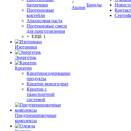
батончики
Бренды
Новост
Акции
Протеиновые
Контак
коктейли
Сертиф
Арахисовая паста
Протеиновые смеси
для приготовления
+ ЕЩЕ 1
Изотоники
Энергетик
Креатин
Креатиносодержащие
продукты
Креатин моногидрат
Креатин с
транспортной
системой
Предтренировочные
комплексы