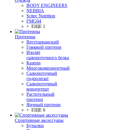
Одежда
BODY ENGINEERS
NEBBIA
Scitec Nutrition
FMG04
+ ЕЩЕ 1
Протеины
Вегетарианский
Говяжий протеин
Изолят
сывороточного белка
Казеин
Многокомпонентный
Сывороточный
гидролизат
Сывороточный
концентрат
Растительный
протеин
Яичный протеин
+ ЕЩЕ 6
Спортивные аксессуары
Бутылки