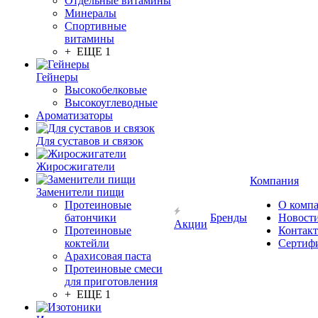
Отдельные витамины
Минералы
Спортивные
витамины
+ ЕЩЕ 1
Гейнеры
Высокобелковые
Высокоуглеводные
Ароматизаторы
Для суставов и связок
Жиросжигатели
Компания
Заменители пищи
Протеиновые
О комп
батончики
Бренды
Новост
Акции
Протеиновые
Контак
коктейли
Сертиф
Арахисовая паста
Протеиновые смеси
для приготовления
+ ЕЩЕ 1