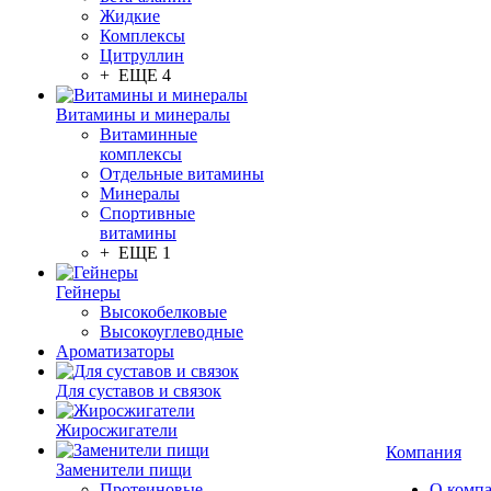
Жидкие
Комплексы
Цитруллин
+ ЕЩЕ 4
Витамины и минералы
Витаминные
комплексы
Отдельные витамины
Минералы
Спортивные
витамины
+ ЕЩЕ 1
Гейнеры
Высокобелковые
Высокоуглеводные
Ароматизаторы
Для суставов и связок
Жиросжигатели
Компания
Заменители пищи
Протеиновые
О комп