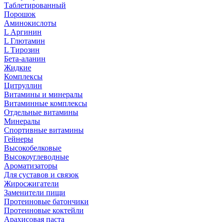
Таблетированный
Порошок
Аминокислоты
L Аргинин
L Глютамин
L Тирозин
Бета-аланин
Жидкие
Комплексы
Цитруллин
Витамины и минералы
Витаминные комплексы
Отдельные витамины
Минералы
Спортивные витамины
Гейнеры
Высокобелковые
Высокоуглеводные
Ароматизаторы
Для суставов и связок
Жиросжигатели
Заменители пищи
Протеиновые батончики
Протеиновые коктейли
Арахисовая паста