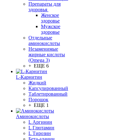
Препараты для
здоровья
Женское
здоровье
Мужское
здоровье
Отдельные
аминокислоты
Незаменимые
жирные кислоты
(Omega 3)
+ ЕЩЕ 6
L-Карнитин
Жидкий
Капсулированный
Таблетированный
Порошок
+ ЕЩЕ 1
Аминокислоты
L Аргинин
L Глютамин
L Тирозин
Бета-аланин