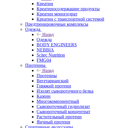
Креатин
Креатиносодержащие продукты
Креатин моногидрат
Креатин с транспортной системой
Предтренировочные комплексы
Одежда
Назад
Одежда
BODY ENGINEERS
NEBBIA
Scitec Nutrition
FMG04
Протеины
Назад
Протеины
Вегетарианский
Говяжий протеин
Изолят сывороточного белка
Казеин
Многокомпонентный
Сывороточный гидролизат
Сывороточный концентрат
Растительный протеин
Яичный протеин
Спортивные аксессуары