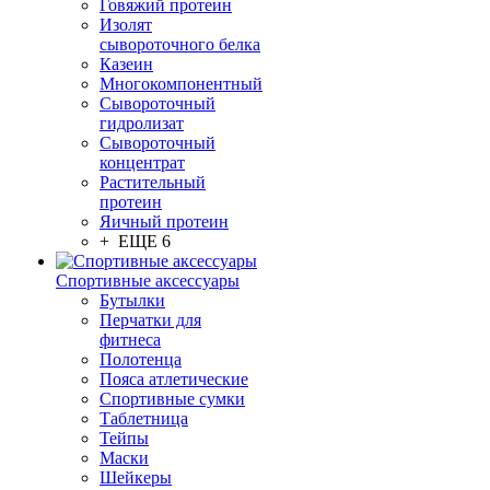
Говяжий протеин
Изолят
сывороточного белка
Казеин
Многокомпонентный
Сывороточный
гидролизат
Сывороточный
концентрат
Растительный
протеин
Яичный протеин
+ ЕЩЕ 6
Спортивные аксессуары
Бутылки
Перчатки для
фитнеса
Полотенца
Пояса атлетические
Спортивные сумки
Таблетница
Тейпы
Маски
Шейкеры