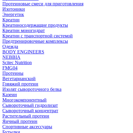
Протеиновые смеси для приготовления
Изотоники
Энергетик
Креатин
Креатиносодержащие продукты
Креатин моногидрат
Креатин с транспортной системой
Предтренировочные комплексы
Одежда
BODY ENGINEERS
NEBBIA
Scitec Nutrition
FMG04
Протеины
Вегетарианский
Говяжий протеин
Изолят сывороточного белка
Казеин
Многокомпонентный
Сывороточный гидролизат
Сывороточный концентрат
Растительный протеин
Яичный протеин
Спортивные аксессуары
Бутылки