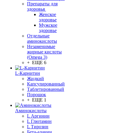
Препараты для
здоровья
Женское
здоровье
Мужское
здоровье
Отдельные
аминокислоты
Незаменимые
жирные кислоты
(Omega 3)
+ ЕЩЕ 6
L-Карнитин
Жидкий
Капсулированный
Таблетированный
Порошок
+ ЕЩЕ 1
Аминокислоты
L Аргинин
L Глютамин
L Тирозин
Бета-аланин