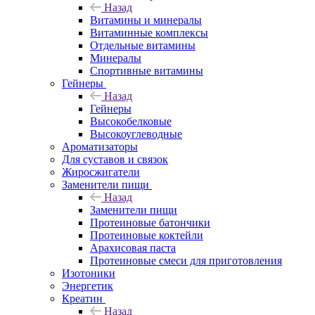
Назад
Витамины и минералы
Витаминные комплексы
Отдельные витамины
Минералы
Спортивные витамины
Гейнеры
Назад
Гейнеры
Высокобелковые
Высокоуглеводные
Ароматизаторы
Для суставов и связок
Жиросжигатели
Заменители пищи
Назад
Заменители пищи
Протеиновые батончики
Протеиновые коктейли
Арахисовая паста
Протеиновые смеси для приготовления
Изотоники
Энергетик
Креатин
Назад