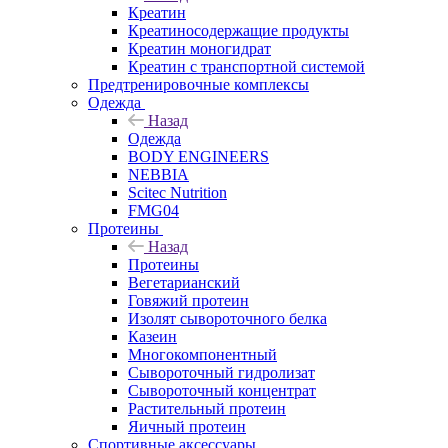
Креатин
Креатиносодержащие продукты
Креатин моногидрат
Креатин с транспортной системой
Предтренировочные комплексы
Одежда
Назад
Одежда
BODY ENGINEERS
NEBBIA
Scitec Nutrition
FMG04
Протеины
Назад
Протеины
Вегетарианский
Говяжий протеин
Изолят сывороточного белка
Казеин
Многокомпонентный
Сывороточный гидролизат
Сывороточный концентрат
Растительный протеин
Яичный протеин
Спортивные аксессуары