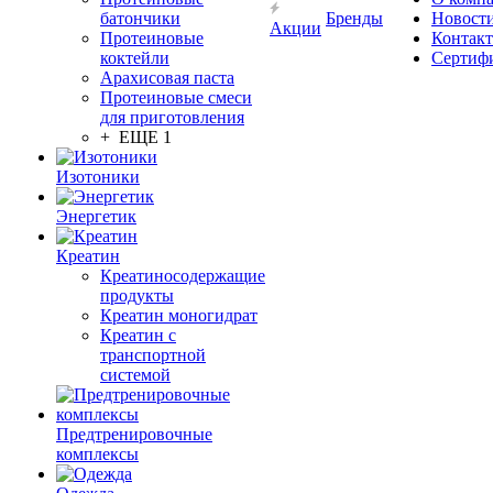
батончики
Бренды
Новост
Акции
Протеиновые
Контак
коктейли
Сертиф
Арахисовая паста
Протеиновые смеси
для приготовления
+ ЕЩЕ 1
Изотоники
Энергетик
Креатин
Креатиносодержащие
продукты
Креатин моногидрат
Креатин с
транспортной
системой
Предтренировочные
комплексы