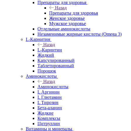
Препараты для здоровья
Назад
Препараты для здоровья
Женское здоровье
Мужское здоровье
Отдельные аминокислоты
Незаменимые жирные кислоты (Omega 3)
L-Карнитин
Назад
L-Карнитин
Жидкий
Капсулированный
Таблетированный
Порошок
Аминокислоты
Назад
Аминокислоты
L Аргинин
L Глютамин
L Тирозин
Бета-аланин
Жидкие
Комплексы
Цитруллин
Витамины и минералы