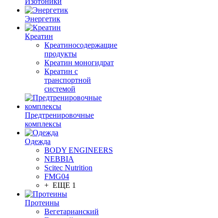
Изотоники
Энергетик
Креатин
Креатиносодержащие
продукты
Креатин моногидрат
Креатин с
транспортной
системой
Предтренировочные
комплексы
Одежда
BODY ENGINEERS
NEBBIA
Scitec Nutrition
FMG04
+ ЕЩЕ 1
Протеины
Вегетарианский