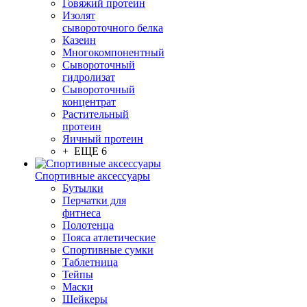
Говяжий протеин
Изолят
сывороточного белка
Казеин
Многокомпонентный
Сывороточный
гидролизат
Сывороточный
концентрат
Растительный
протеин
Яичный протеин
+ ЕЩЕ 6
Спортивные аксессуары
Бутылки
Перчатки для
фитнеса
Полотенца
Пояса атлетические
Спортивные сумки
Таблетница
Тейпы
Маски
Шейкеры