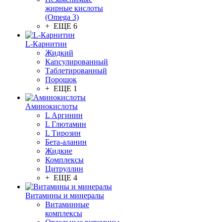
жирные кислоты
(Omega 3)
+ ЕЩЕ 6
L-Карнитин
Жидкий
Капсулированный
Таблетированный
Порошок
+ ЕЩЕ 1
Аминокислоты
L Аргинин
L Глютамин
L Тирозин
Бета-аланин
Жидкие
Комплексы
Цитруллин
+ ЕЩЕ 4
Витамины и минералы
Витаминные
комплексы