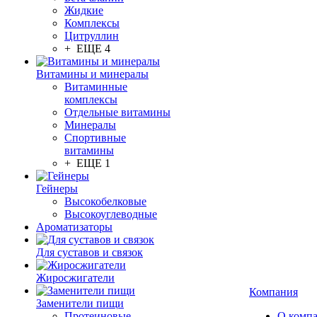
Жидкие
Комплексы
Цитруллин
+ ЕЩЕ 4
Витамины и минералы
Витаминные
комплексы
Отдельные витамины
Минералы
Спортивные
витамины
+ ЕЩЕ 1
Гейнеры
Высокобелковые
Высокоуглеводные
Ароматизаторы
Для суставов и связок
Жиросжигатели
Компания
Заменители пищи
Протеиновые
О комп