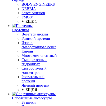
Одежда
BODY ENGINEERS
NEBBIA
Scitec Nutrition
FMG04
+ ЕЩЕ 1
Протеины
Вегетарианский
Говяжий протеин
Изолят
сывороточного белка
Казеин
Многокомпонентный
Сывороточный
гидролизат
Сывороточный
концентрат
Растительный
протеин
Яичный протеин
+ ЕЩЕ 6
Спортивные аксессуары
Бутылки