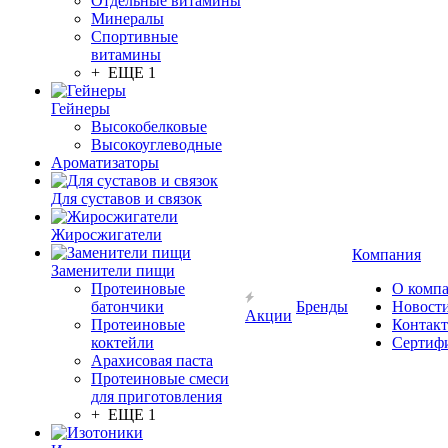
Отдельные витамины
Минералы
Спортивные
витамины
+ ЕЩЕ 1
Гейнеры
Высокобелковые
Высокоуглеводные
Ароматизаторы
Для суставов и связок
Жиросжигатели
Компания
Заменители пищи
Протеиновые
О комп
батончики
Бренды
Новост
Акции
Протеиновые
Контак
коктейли
Сертиф
Арахисовая паста
Протеиновые смеси
для приготовления
+ ЕЩЕ 1