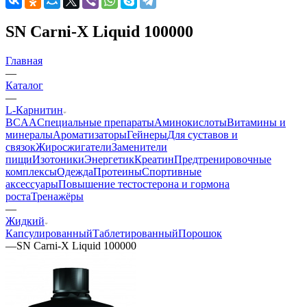
SN Carni-X Liquid 100000
Главная
—
Каталог
—
L-Карнитин
BCAA
Cпециальные препараты
Аминокислоты
Витамины и
минералы
Ароматизаторы
Гейнеры
Для суставов и
связок
Жиросжигатели
Заменители
пищи
Изотоники
Энергетик
Креатин
Предтренировочные
комплексы
Одежда
Протеины
Спортивные
аксессуары
Повышение тестостерона и гормона
роста
Тренажёры
—
Жидкий
Капсулированный
Таблетированный
Порошок
—
SN Carni-X Liquid 100000