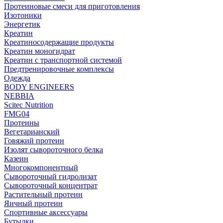
Протеиновые смеси для приготовления
Изотоники
Энергетик
Креатин
Креатиносодержащие продукты
Креатин моногидрат
Креатин с транспортной системой
Предтренировочные комплексы
Одежда
BODY ENGINEERS
NEBBIA
Scitec Nutrition
FMG04
Протеины
Вегетарианский
Говяжий протеин
Изолят сывороточного белка
Казеин
Многокомпонентный
Сывороточный гидролизат
Сывороточный концентрат
Растительный протеин
Яичный протеин
Спортивные аксессуары
Бутылки