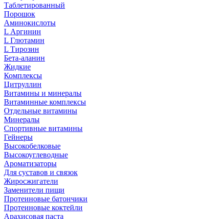
Таблетированный
Порошок
Аминокислоты
L Аргинин
L Глютамин
L Тирозин
Бета-аланин
Жидкие
Комплексы
Цитруллин
Витамины и минералы
Витаминные комплексы
Отдельные витамины
Минералы
Спортивные витамины
Гейнеры
Высокобелковые
Высокоуглеводные
Ароматизаторы
Для суставов и связок
Жиросжигатели
Заменители пищи
Протеиновые батончики
Протеиновые коктейли
Арахисовая паста