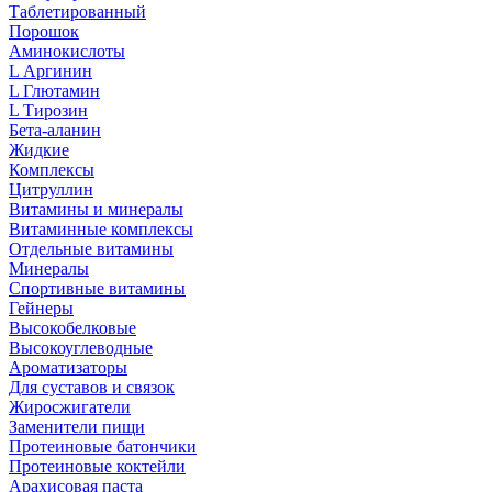
Таблетированный
Порошок
Аминокислоты
L Аргинин
L Глютамин
L Тирозин
Бета-аланин
Жидкие
Комплексы
Цитруллин
Витамины и минералы
Витаминные комплексы
Отдельные витамины
Минералы
Спортивные витамины
Гейнеры
Высокобелковые
Высокоуглеводные
Ароматизаторы
Для суставов и связок
Жиросжигатели
Заменители пищи
Протеиновые батончики
Протеиновые коктейли
Арахисовая паста