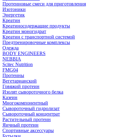
Протеиновые смеси для приготовления
Изотоники
Энергетик
Креатин
Креатиносодержащие продукты
Креатин моногидрат
Креатин с транспортной системой
Предтренировочные комплексы
Одежда
BODY ENGINEERS
NEBBIA
Scitec Nutrition
FMG04
Протеины
Вегетарианский
Говяжий протеин
Изолят сывороточного белка
Казеин
Многокомпонентный
Сывороточный гидролизат
Сывороточный концентрат
Растительный протеин
Яичный протеин
Спортивные аксессуары
Бутылки